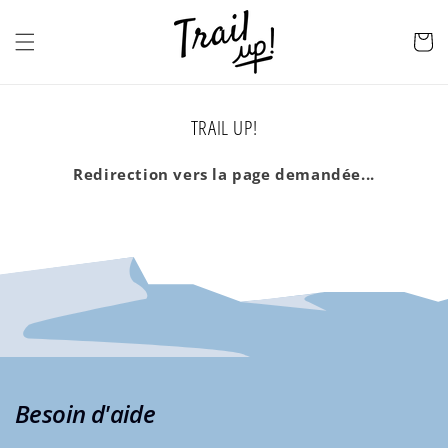
et
passer
au
Panier
contenu
TRAIL UP!
Redirection vers la page demandée...
Besoin d'aide